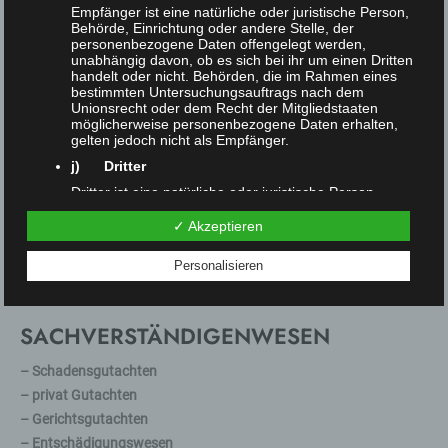
Empfänger ist eine natürliche oder juristische Person,
Behörde, Einrichtung oder andere Stelle, der
personenbezogene Daten offengelegt werden,
unabhängig davon, ob es sich bei ihr um einen Dritten
handelt oder nicht. Behörden, die im Rahmen eines
bestimmten Untersuchungsauftrags nach dem
Unionsrecht oder dem Recht der Mitgliedstaaten
möglicherweise personenbezogene Daten erhalten,
gelten jedoch nicht als Empfänger.
j) Dritter
Dritter ist eine natürliche oder juristische Person,
Behörde, Einrichtung oder andere Stelle außer der
betroffenen Person, dem Verantwortlichen, dem
✓ Akzeptieren
Auftragsverarbeiter und den Personen, die unter der
unmittelbaren Verantwortung des Verantwortlichen
Personalisieren
oder des Auftragsverarbeiters befugt sind, die
personenbezogenen Daten zu verarbeiten.
k) Einwilligung
SA
CHVERSTÄNDIGENWESEN
Einwilligung ist jede von der betroffenen Person
freiwillig für den bestimmten Fall in informierter Weise
– Schadensgutachten
und unmissverständlich abgegebene
Willensbekundung in Form einer Erklärung oder einer
– privat Gutachten
sonstigen eindeutigen bestätigenden Handlung, mit
– Gerichtsgutachten
der die betroffene Person zu verstehen gibt, dass sie
mit der Verarbeitung der sie betreffenden
– Entschädigungswesen