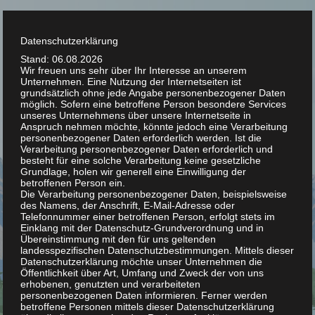
Zum
Inhalt
Mai
springen
Datenschutzerklärung
Stand: 06.08.2026
BODEN-
Men
Wir freuen uns sehr über Ihr Interesse an unserem
Unternehmen. Eine Nutzung der Internetseiten ist
grundsätzlich ohne jede Angabe personenbezogener Daten
WASSER
möglich. Sofern eine betroffene Person besondere Services
unseres Unternehmens über unsere Internetseite in
Anspruch nehmen möchte, könnte jedoch eine Verarbeitung
personenbezogener Daten erforderlich werden. Ist die
Sachverständigenwesen
Verarbeitung personenbezogener Daten erforderlich und
besteht für eine solche Verarbeitung keine gesetzliche
Grundlage, holen wir generell eine Einwilligung der
betroffenen Person ein.
Die Verarbeitung personenbezogener Daten, beispielsweise
EXPLORE
des Namens, der Anschrift, E-Mail-Adresse oder
Telefonnummer einer betroffenen Person, erfolgt stets im
Einklang mit der Datenschutz-Grundverordnung und in
Übereinstimmung mit den für uns geltenden
landesspezifischen Datenschutzbestimmungen. Mittels dieser
Datenschutzerklärung möchte unser Unternehmen die
Öffentlichkeit über Art, Umfang und Zweck der von uns
erhobenen, genutzten und verarbeiteten
personenbezogenen Daten informieren. Ferner werden
betroffene Personen mittels dieser Datenschutzerklärung